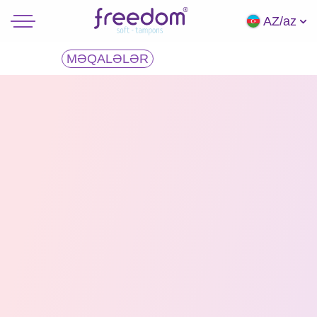
AZ/az
MƏQALƏLƏR